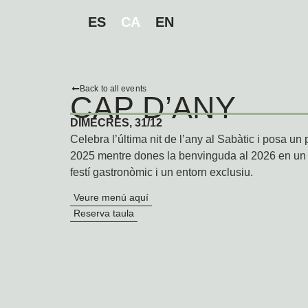
ES
CA
EN
Back to all events
CAP D’ANY
DIMECRES, 31/12
Celebra l’última nit de l’any al Sabàtic i posa un 
2025 mentre dones la benvinguda al 2026 en un
festí gastronòmic i un entorn exclusiu.
Veure menú aquí
Reserva taula