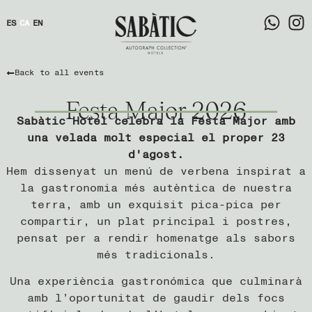
ES
CA
EN
Back to all events
Festa Major 2026
Sabàtic Hotel celebra la Festa Major amb
una velada molt especial el proper 23
d'agost.
Hem dissenyat un menú de verbena inspirat a
la gastronomia més autèntica de nuestra
terra, amb un exquisit pica-pica per
compartir, un plat principal i postres,
pensat per a rendir homenatge als sabors
més tradicionals.
Una experiència gastronómica que culminarà
amb l’oportunitat de gaudir dels focs