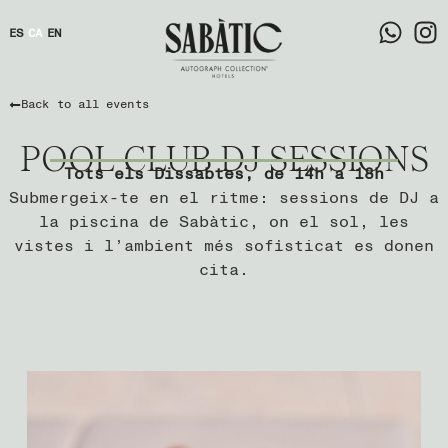
ES
CA
EN
Back to all events
POOL CLUB DJ SESSIONS
Tots els Dissabtes, de 14h a 18h
Submergeix-te en el ritme: sessions de DJ a
la piscina de Sabàtic, on el sol, les
vistes i l’ambient més sofisticat es donen
cita.