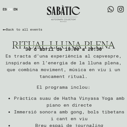
ES
CA
EN
Back to all events
RITUAL LLUNA PLENA
30 d’abril de 19:00 a 20:30
Es tracta d’una experiència al capvespre,
inspirada en l’energia de la lluna plena,
que combina moviment, música en viu i un
tancament ritual.
El programa inclou:
Pràctica suau de Hatha Vinyasa Yoga amb
piano en directe
Immersió sonora amb gong, bols tibetans
i cant en viu
Breu espai de
journaling