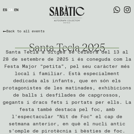
ES
CA
EN
Back to all events
Santa Tecla 2025
Santa Tecla a Sitges se celebra del 13 al
28 de setembre de 2025 i és coneguda com la
Festa Major “petita”, pel seu caràcter més
local i familiar. Està especialment
dedicada als infants, que en són els
protagonistes de les matinades, exhibicions
de balls i desfilades de capgrossos,
gegants i dracs fets i portats per ells. La
festa també destaca pel foc, amb
l’espectacular “Nit de Foc” el cap de
setmana anterior, en què el nucli antic
s’omple de pirotècnia i bèsties de foc.