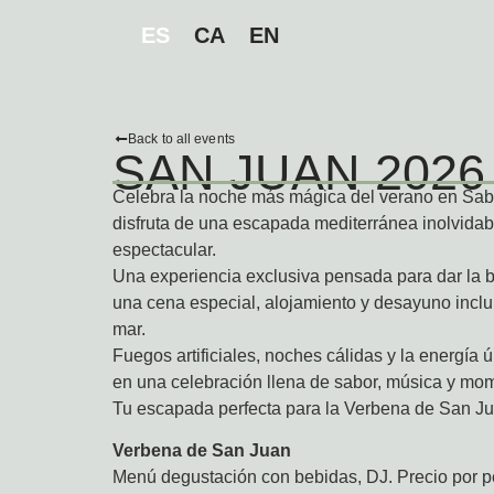
ES
CA
EN
Back to all events
SAN JUAN 2026
Celebra la noche más mágica del verano en Sabà
disfruta de una escapada mediterránea inolvida
espectacular.
Una experiencia exclusiva pensada para dar la 
una cena especial, alojamiento y desayuno inclu
mar.
Fuegos artificiales, noches cálidas y la energía 
en una celebración llena de sabor, música y mom
Tu escapada perfecta para la Verbena de San J
Verbena de San Juan
Menú degustación con bebidas, DJ. Precio por p