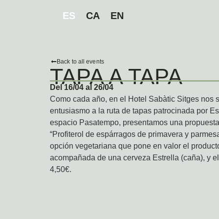
ES
CA
EN
Back to all events
TAPA A TAPA
Del 16/04 al 26/04
Como cada año, en el Hotel Sabàtic Sitges nos
entusiasmo a la ruta de tapas patrocinada por E
espacio Pasatempo, presentamos una propuesta
“Profiterol de espárragos de primavera y parmes
opción vegetariana que pone en valor el producto
acompañada de una cerveza Estrella (caña), y el
4,50€.