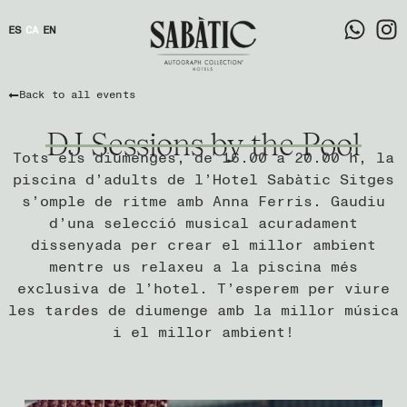
ES
CA
EN
Back to all events
DJ Sessions by the Pool
Tots els diumenges, de 16.00 a 20.00 h, la
piscina d’adults de l’Hotel Sabàtic Sitges
s’omple de ritme amb Anna Ferris. Gaudiu
d’una selecció musical acuradament
dissenyada per crear el millor ambient
mentre us relaxeu a la piscina més
exclusiva de l’hotel. T’esperem per viure
les tardes de diumenge amb la millor música
i el millor ambient!