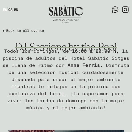
ES
CA
EN
Back to all events
DJ Sessions by the Pool
Todos los domingos, de
16:00 a 20:00 h
, la
piscina de adultos del Hotel Sabàtic Sitges
se llena de ritmo con
Anna Ferris
. Disfruta
de una selección musical cuidadosamente
diseñada para crear el mejor ambiente
mientras te relajas en la piscina más
exclusiva del hotel. ¡Te esperamos para
vivir las tardes de domingo con la mejor
música y el mejor ambiente!